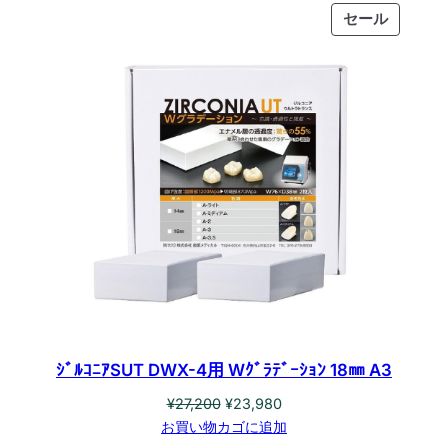
価
の
販
セール
格
価
売
は
格
中
¥27,200
は
の
で
¥23,980
商
し
で
品
た。
す。
ｼﾞﾙｺﾆｱSUT DWX-4用 Wｸﾞﾗﾃﾞｰｼｮﾝ 18㎜ A3
元
現
¥
27,200
¥
23,980
の
在
お買い物カゴに追加