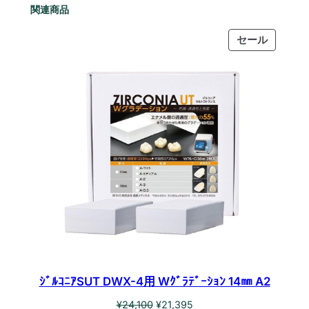
W
関連商品
で
0
ｸﾞ
ﾗ
し
で
販
セール
ﾃﾞ
売
た
す
中
ｰ
の
。
。
ｼ
商
ｮ
品
ﾝ
1
8
㎜
A
3
.
5
個
ｼﾞﾙｺﾆｱSUT DWX-4用 Wｸﾞﾗﾃﾞｰｼｮﾝ 14㎜ A2
元
現
¥
24,100
¥
21,395