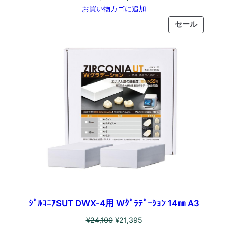
の
在
お買い物カゴに追加
価
の
販
セール
格
価
売
は
格
中
¥24,100
は
の
で
¥21,395
商
し
で
品
た。
す。
ｼﾞﾙｺﾆｱSUT DWX-4用 Wｸﾞﾗﾃﾞｰｼｮﾝ 14㎜ A3
元
現
¥
24,100
¥
21,395