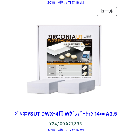
の
在
お買い物カゴに追加
価
の
販
セール
格
価
売
は
格
中
¥24,100
は
の
で
¥21,395
商
し
で
品
た。
す。
ｼﾞﾙｺﾆｱSUT DWX-4用 Wｸﾞﾗﾃﾞｰｼｮﾝ 14㎜ A3.5
元
現
¥
24,100
¥
21,395
の
在
お買い物カゴに追加