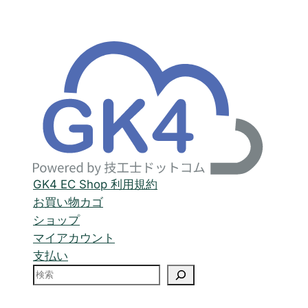
価
の
格
価
は
格
¥27,200
は
で
¥23,980
し
で
た。
す。
GK4 EC Shop 利用規約
お買い物カゴ
ショップ
マイアカウント
支払い
検
索