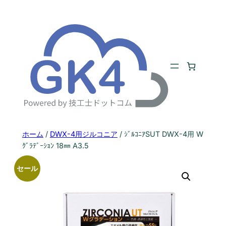
内
容
を
ス
キ
ッ
プ
ホーム
/
DWX-4用ジルコニア
/ ｼﾞﾙｺﾆｱSUT DWX-4用 W
ｸﾞﾗﾃﾞｰｼｮﾝ 18㎜ A3.5
セール