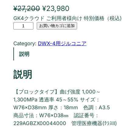
元
現
¥
27,200
¥
23,980
GK4クラウド ご利用者様向け 特別価格（税込)
の
在
ｼﾞ
お買い物カゴに追加
価
の
ﾙ
格
価
ｺ
Category:
DWX-4用ジルコニア
ﾆ
は
格
説明
ｱ
¥
は
S
説明
U
2
¥
T
7
2
D
【ブロックタイプ】曲げ強度 1,000～
W
,
3
1,300MPa 透過率 45～55% サイズ：
X
W76×D38mm 厚さ：18mm 色調：A3.5
2
,
-
商品寸法：W76×D38㎜ 認証番号：
0
9
4
229AGBZX00044000 管理医療機器(ｸﾗｽⅡ)
用
0
8