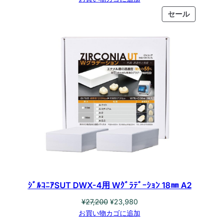
価
の
販
セール
格
価
売
は
格
中
¥24,100
は
の
で
¥21,395
商
し
で
品
た。
す。
ｼﾞﾙｺﾆｱSUT DWX-4用 Wｸﾞﾗﾃﾞｰｼｮﾝ 18㎜ A2
元
現
¥
27,200
¥
23,980
の
在
お買い物カゴに追加