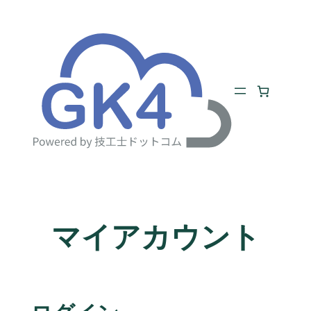
内
容
を
ス
キ
ッ
プ
マイアカウント